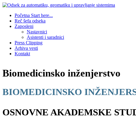
Početna
Start here...
Reč šefa odseka
Zaposleni
Nastavnici
Asistenti i saradnici
Press Clipping
Arhiva vesti
Kontakt
Biomedicinsko inženjerstvo
BIOMEDICINSKO INŽENJER
OSNOVNE AKADEMSKE STUD